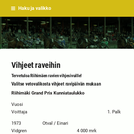
Siirry
Haku ja valikko
sivun
sisältöön
Sivuston etusivulle
Vihjeet raveihin
Tervetuloa Riihimäen ravien vihjesivuille!
Valitse vetovalikosta vihjeet ravipäivän mukaan
Riihimäki Grand Prix Kunniataulukko
Vuosi
Voittaja 1. Palk
1973 Otval / Einari
Vidgren 4 000 mrk