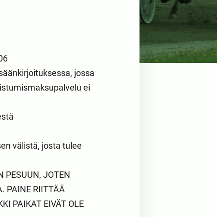
06
isäänkirjoituksessa, jossa
llistumismaksupalvelu ei
estä
n välistä, josta tulee
N PESUUN, JOTEN
 PAINE RIITTÄÄ
I PAIKAT EIVÄT OLE