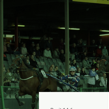
Siirry
sivun
sisältöön
Sivuston etusivulle