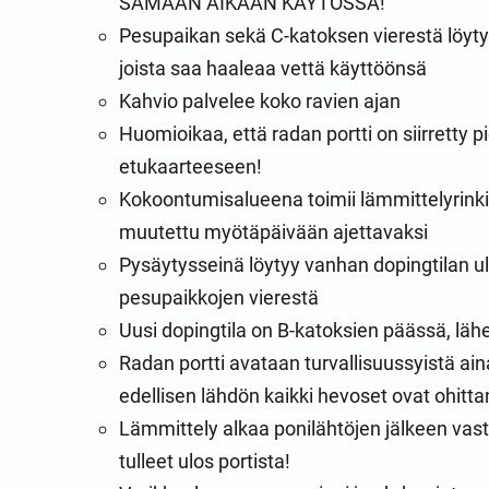
SAMAAN AIKAAN KÄYTÖSSÄ!
Pesupaikan sekä C-katoksen vierestä löytyy e
joista saa haaleaa vettä käyttöönsä
Kahvio palvelee koko ravien ajan
Huomioikaa, että radan portti on siirretty 
etukaarteeseen!
Kokoontumisalueena toimii lämmittelyrinki
muutettu myötäpäivään ajettavaksi
Pysäytysseinä löytyy vanhan dopingtilan u
pesupaikkojen vierestä
Uusi dopingtila on B-katoksien päässä, läh
Radan portti avataan turvallisuussyistä ain
edellisen lähdön kaikki hevoset ovat ohitta
Lämmittely alkaa ponilähtöjen jälkeen vasta
tulleet ulos portista!