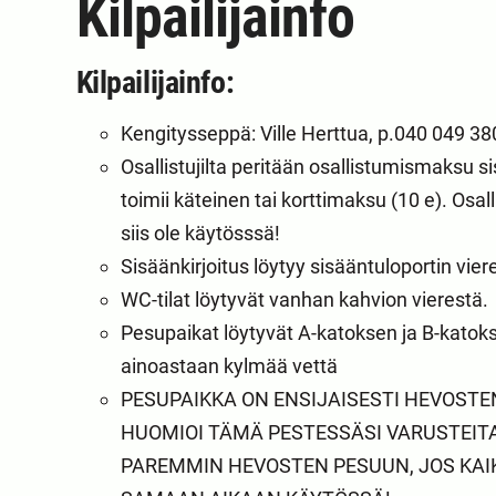
Kilpailijainfo
Kilpailijainfo:
Kengitysseppä: Ville Herttua, p.040 049 38
Osallistujilta peritään osallistumismaksu s
toimii käteinen tai korttimaksu (10 e). Osa
siis ole käytösssä!
Sisäänkirjoitus löytyy sisääntuloportin vier
WC-tilat löytyvät vanhan kahvion vierestä.
Pesupaikat löytyvät A-katoksen ja B-katokse
ainoastaan kylmää vettä
PESUPAIKKA ON ENSIJAISESTI HEVOSTE
HUOMIOI TÄMÄ PESTESSÄSI VARUSTEITA.
PAREMMIN HEVOSTEN PESUUN, JOS KAIKK