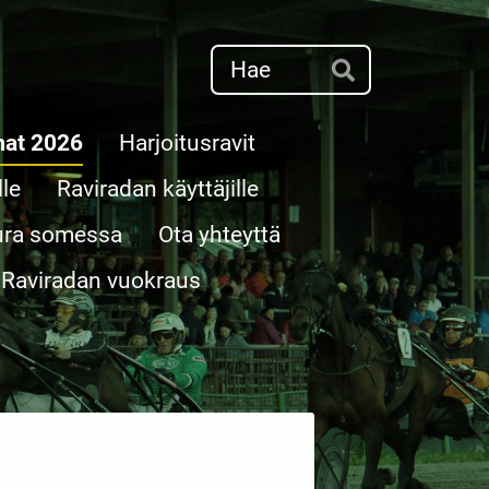
Haku
Hae
mat 2026
Harjoitusravit
lle
Raviradan käyttäjille
ura somessa
Ota yhteyttä
Raviradan vuokraus