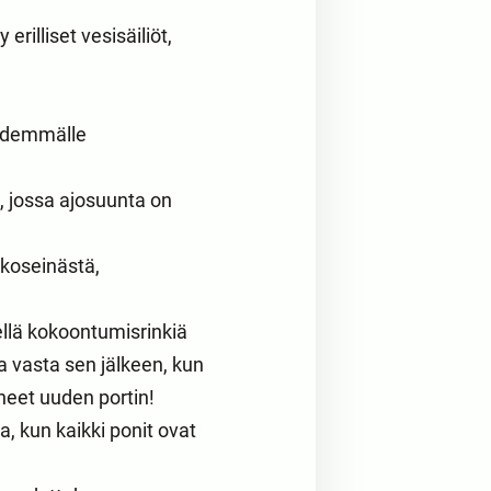
rilliset vesisäiliöt,
pidemmälle
, jossa ajosuunta on
lkoseinästä,
ellä kokoontumisrinkiä
a vasta sen jälkeen, kun
neet uuden portin!
, kun kaikki ponit ovat