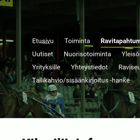
Etusivu
Toiminta
Ravitapahtu
Uutiset
Nuorisotoiminta
Yleisö
Yrityksille
Yhteystiedot
Ravise
Tallikahvio/sisäänkirjoitus -hanke