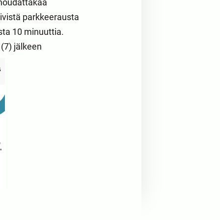
 noudattakaa
ivistä parkkeerausta
sta 10 minuuttia.
(7) jälkeen