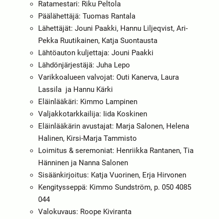
Ratamestari: Riku Peltola
Päälähettäjä: Tuomas Rantala
Lähettäjät: Jouni Paakki, Hannu Liljeqvist, Ari-
Pekka Ruutikainen, Katja Suontausta
Lähtöauton kuljettaja: Jouni Paakki
Lähdönjärjestäjä: Juha Lepo
Varikkoalueen valvojat: Outi Kanerva, Laura
Lassila ja Hannu Kärki
Eläinlääkäri: Kimmo Lampinen
Valjakkotarkkailija: Iida Koskinen
Eläinlääkärin avustajat: Marja Salonen, Helena
Halinen, Kirsi-Marja Tammisto
Loimitus & seremoniat: Henriikka Rantanen, Tia
Hänninen ja Nanna Salonen
Sisäänkirjoitus: Katja Vuorinen, Erja Hirvonen
Kengitysseppä: Kimmo Sundström, p. 050 4085
044
Valokuvaus: Roope Kiviranta