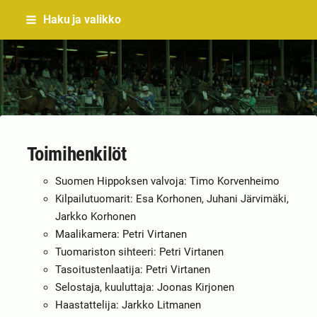
Siirry
Haku ja valikko
sivun
sisältöön
Sivuston etusivulle
Toimihenkilöt
Suomen Hippoksen valvoja: Timo Korvenheimo
Kilpailutuomarit: Esa Korhonen, Juhani Järvimäki,
Jarkko Korhonen
Maalikamera: Petri Virtanen
Tuomariston sihteeri: Petri Virtanen
Tasoitustenlaatija: Petri Virtanen
Selostaja, kuuluttaja: Joonas Kirjonen
Haastattelija: Jarkko Litmanen