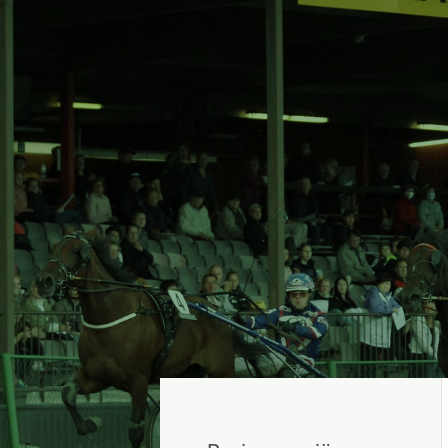
Siirry
sivun
sisältöön
Sivuston etusivulle