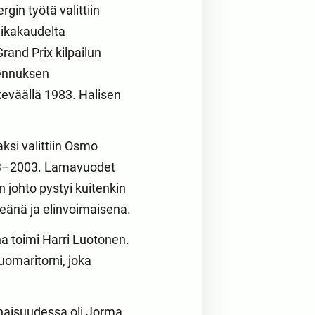
gin työtä valittiin
aikakaudelta
rand Prix kilpailun
kennuksen
eväällä 1983. Halisen
ksi valittiin Osmo
993–2003. Lamavuodet
 johto pystyi kuitenkin
reänä ja elinvoimaisena.
 toimi Harri Luotonen.
uomaritorni, joka
naisuudessa oli Jorma