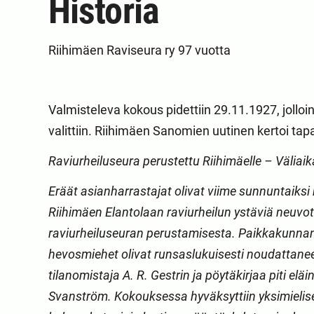
Historia
Riihimäen Raviseura ry 97 vuotta
Valmisteleva kokous pidettiin 29.11.1927, jolloin
valittiin. Riihimäen Sanomien uutinen kertoi t
Raviurheiluseura perustettu Riihimäelle – Väliaik
Eräät asianharrastajat olivat viime sunnuntaiks
Riihimäen Elantolaan raviurheilun ystäviä neuvo
raviurheiluseuran perustamisesta. Paikkakunnan
hevosmiehet olivat runsaslukuisesti noudattanee
tilanomistaja A. R. Gestrin ja pöytäkirjaa piti elä
Svanström. Kokouksessa hyväksyttiin yksimielises