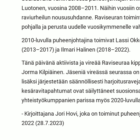
Luotonen, vuosina 2008–2011. Näihin vuosiin os
raviurheilun noususuhdanne. Raviseuran toiminta
pohjalla ja perusta uudelle vuosikymmenelle va
2010-luvulla puheenjohtajina toimivat Lassi Okko
(2013–2017) ja Ilmari Halinen (2018–2022).
Tänä päivänä aktiivista ja vireää Raviseuraa ki
Jorma Kilpiäinen. Jäseniä vireässä seurassa on 
lisäksi järjestetään säännöllisesti harjoitusrave
kesäravitapahtumat ovat säilyttäneet suosionsa 
yhteistyökumppanien parissa myös 2020-luvull
- Kirjoittajana Jori Hovi, joka on toiminut puhe
2022 (28.7.2023)