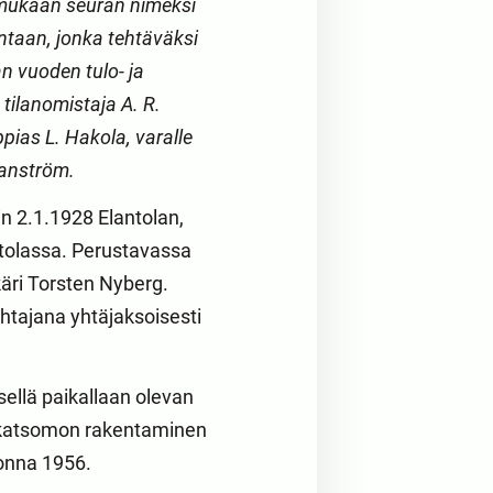
 mukaan seuran nimeksi
ntaan, jonka tehtäväksi
n vuoden tulo- ja
tilanomistaja A. R.
ppias L. Hakola, varalle
vanström.
in 2.1.1928 Elantolan,
olassa. Perustavassa
käri Torsten Nyberg.
htajana yhtäjaksoisesti
ellä paikallaan olevan
n katsomon rakentaminen
uonna 1956.