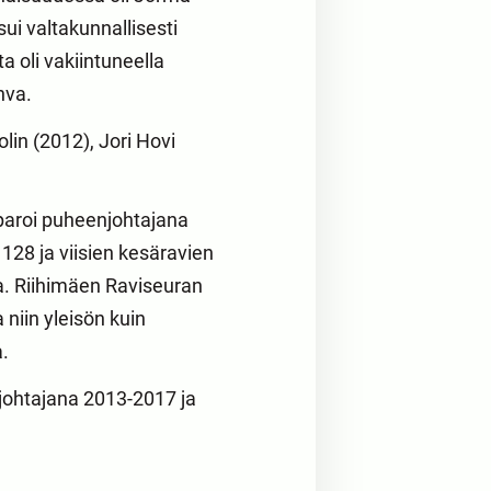
ui valtakunnallisesti
 oli vakiintuneella
hva.
lin (2012), Jori Hovi
pparoi puheenjohtajana
128 ja viisien kesäravien
ja. Riihimäen Raviseuran
niin yleisön kuin
a.
enjohtajana 2013-2017 ja