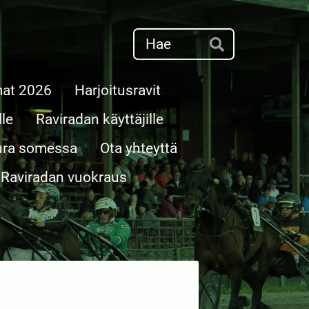
Haku
Hae
mat 2026
Harjoitusravit
lle
Raviradan käyttäjille
ura somessa
Ota yhteyttä
Raviradan vuokraus