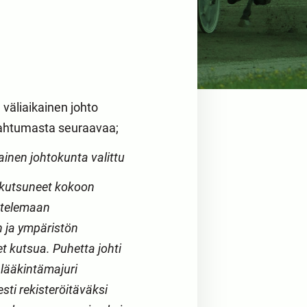
 väliaikainen johto
apahtumasta seuraavaa;
ainen johtokunta valittu
i kutsuneet kokoon
ttelemaan
 ja ympäristön
t kutsua. Puhetta johti
inlääkintämajuri
ti rekisteröitäväksi