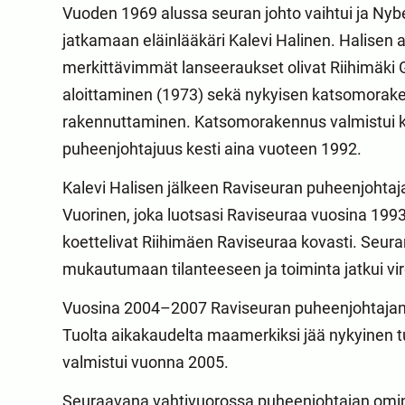
Vuoden 1969 alussa seuran johto vaihtui ja Nyber
jatkamaan eläinlääkäri Kalevi Halinen. Halisen 
merkittävimmät lanseeraukset olivat Riihimäki G
aloittaminen (1973) sekä nykyisen katsomora
rakennuttaminen. Katsomorakennus valmistui k
puheenjohtajuus kesti aina vuoteen 1992.
Kalevi Halisen jälkeen Raviseuran puheenjohtaja
Vuorinen, joka luotsasi Raviseuraa vuosina 1
koettelivat Riihimäen Raviseuraa kovasti. Seuran
mukautumaan tilanteeseen ja toiminta jatkui vi
Vuosina 2004–2007 Raviseuran puheenjohtajana
Tuolta aikakaudelta maamerkiksi jää nykyinen t
valmistui vuonna 2005.
Seuraavana vahtivuorossa puheenjohtajan omi