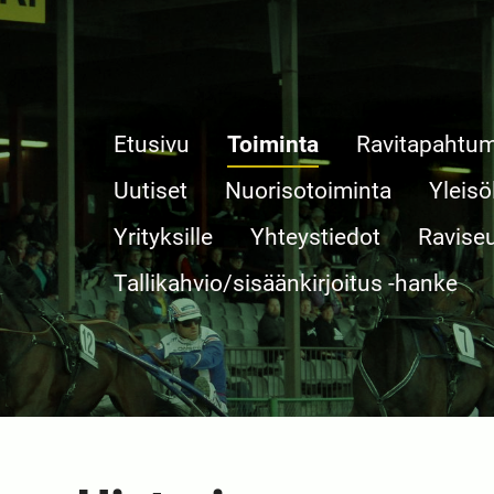
Etusivu
Toiminta
Ravitapahtu
Uutiset
Nuorisotoiminta
Yleisö
Yrityksille
Yhteystiedot
Ravise
Tallikahvio/sisäänkirjoitus -hanke