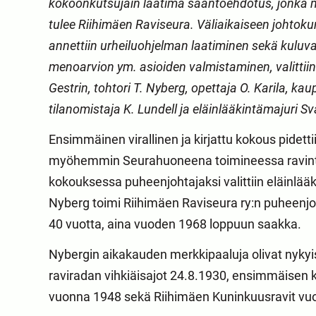
kokoonkutsujain laatima sääntöehdotus, jonka
tulee Riihimäen Raviseura. Väliaikaiseen johtoku
annettiin urheiluohjelman laatiminen sekä kuluva
menoarvion ym. asioiden valmistaminen, valittiin 
Gestrin, tohtori T. Nyberg, opettaja O. Karila, kau
tilanomistaja K. Lundell ja eläinlääkintämajuri S
Ensimmäinen virallinen ja kirjattu kokous pidetti
myöhemmin Seurahuoneena toimineessa ravint
kokouksessa puheenjohtajaksi valittiin eläinlää
Nyberg toimi Riihimäen Raviseura ry:n puheenjo
40 vuotta, aina vuoden 1968 loppuun saakka.
Nybergin aikakauden merkkipaaluja olivat nykyis
raviradan vihkiäisajot 24.8.1930, ensimmäise
vuonna 1948 sekä Riihimäen Kuninkuusravit v