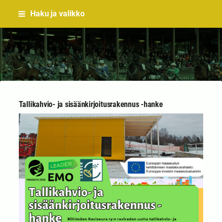
Siirry
Haku ja valikko
sivun
sisältöön
Sivuston etusivulle
Tallikahvio- ja sisäänkirjoitusrakennus -hanke