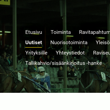
Etusivu
Toiminta
Ravitapahtum
Uutiset
Nuorisotoiminta
Yleisö
Yrityksille
Yhteystiedot
Ravise
Tallikahvio/sisäänkirjoitus -hanke