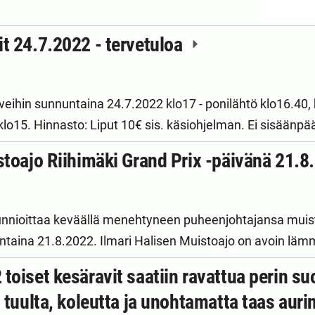
t 24.7.2022 - tervetuloa
eihin sunnuntaina 24.7.2022 klo17 - ponilähtö klo16.40, 
 klo15. Hinnasto: Liput 10€ sis. käsiohjelman. Ei sisää
stoajo Riihimäki Grand Prix -päivänä 21.
unnioittaa keväällä menehtyneen puheenjohtajansa muis
untaina 21.8.2022. Ilmari Halisen Muistoajo on avoin läm
toiset kesäravit saatiin ravattua perin s
 tuulta, koleutta ja unohtamatta taas auri