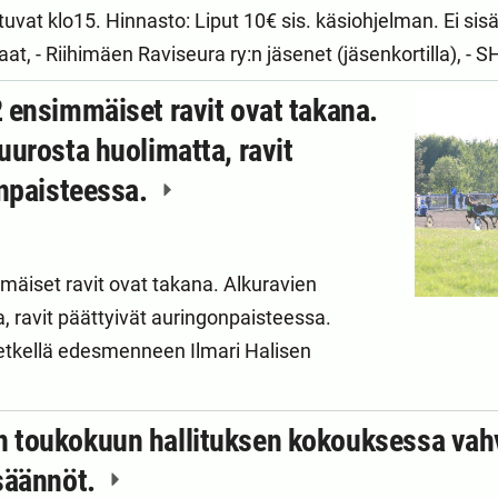
utuvat klo15. Hinnasto: Liput 10€ sis. käsiohjelman. Ei 
tiaat, - Riihimäen Raviseura ry:n jäsenet (jäsenkortilla), -
 ensimmäiset ravit ovat takana.
urosta huolimatta, ravit
onpaisteessa.
äiset ravit ovat takana. Alkuravien
 ravit päättyivät auringonpaisteessa.
a hetkellä edesmenneen Ilmari Halisen
toukokuun hallituksen kokouksessa vahvi
säännöt.