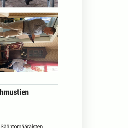
ehmustien
a. Sääntömääräisten