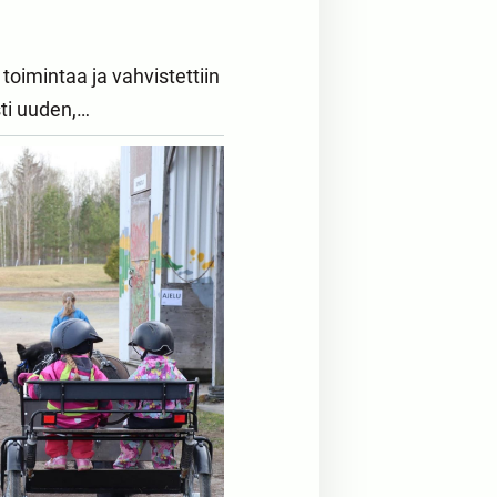
oimintaa ja vahvistettiin
sti uuden,…