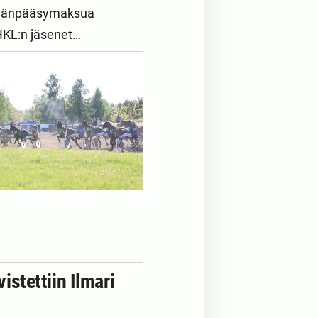
sisäänpääsymaksua
 SHKL:n jäsenet…
stettiin Ilmari