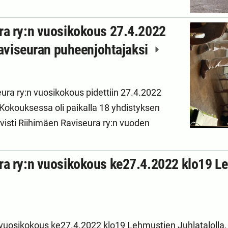
ra ry:n vuosikokous 27.4.2022
 raviseuran puheenjohtajaksi
ura ry:n vuosikokous pidettiin 27.4.2022
Kokouksessa oli paikalla 18 yhdistyksen
visti Riihimäen Raviseura ry:n vuoden
ra ry:n vuosikokous ke27.4.2022 klo19 L
 vuosikokous ke27.4.2022 klo19 Lehmustien Juhlataloll