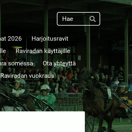
Haku
Hae
at 2026
Harjoitusravit
lle
Raviradan käyttäjille
ura somessa
Ota yhteyttä
Raviradan vuokraus