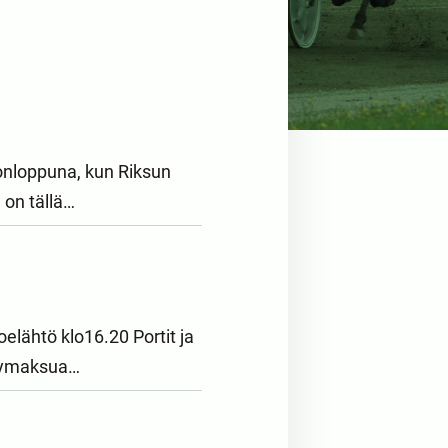
konloppuna, kun Riksun
 on tällä…
elähtö klo16.20 Portit ja
äsymaksua…