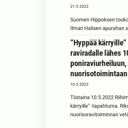
21.5.2022
Suomen Hippoksen toukoku
Ilmari Halisen apurahan s
”Hyppää kärryille”
raviradalle lähes 
poniraviurheiluun, 
nuorisotoimintaa
10.5.2022
Tiistaina 10.5.2022 Riihi
kärryille” -tapahtuma. R
nuorisoravitoiminnan vet