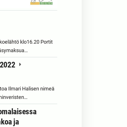
koelähtö klo16.20 Portit
npääsymaksua…
8.2022
toa Ilmari Halisen nimeä
minveristen…
uomalaisessa
nkoa ja