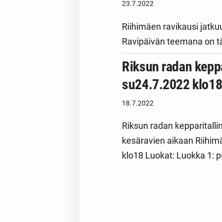
23.7.2022
Riihimäen ravikausi jatku
Ravipäivän teemana on tä
Riksun radan keppar
su24.7.2022 klo1
18.7.2022
Riksun radan kepparitalli
kesäravien aikaan Riihim
klo18 Luokat: Luokka 1: p