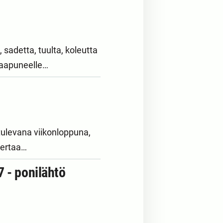
 sadetta, tuulta, koleutta
saapuneelle…
tulevana viikonloppuna,
kertaa…
 - ponilähtö