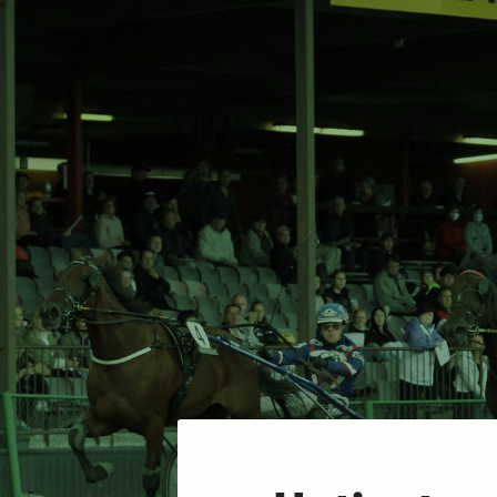
Siirry
sivun
sisältöön
Sivuston etusivulle