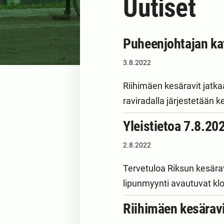
Uutiset
Puheenjohtajan ka
3.8.2022
Riihimäen kesäravit jatka
raviradalla järjestetään 
Yleistietoa 7.8.20
2.8.2022
Tervetuloa Riksun kesärav
lipunmyynti avautuvat kl
Riihimäen kesärav