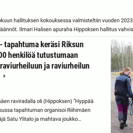
un hallituksen kokouksessa valmisteltiin vuoden 2023 t
äännöt. Ilmari Halisen apuraha Hippoksen hallitus vahvi
 - tapahtuma keräsi Riksun
100 henkilöä tutustumaan
raviurheiluun ja raviurheilun
n
mäen raviradalla oli (Hippoksen) ”Hyppää
iksussa tapahtuman organisoi Riihimäen
äjä Satu Ylitalo ja mahtava joukko…