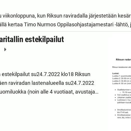
u viikonloppuna, kun Riksun raviradalla järjestetään kesä
llä kertaa Timo Nurmos Oppilasohjastajamestari -lähtö, 
itallin estekilpailut
8
n estekilpailut su24.7.2022 klo18 Riksun
äen raviradan lastenalueella su24.7.2022
uomiluokka (noin alle 4 vuotiaat, avustaja…