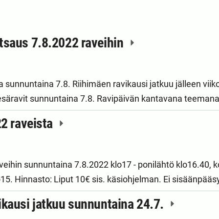
tsaus 7.8.2022 raveihin
a sunnuntaina 7.8. Riihimäen ravikausi jatkuu jälleen vii
kesäravit sunnuntaina 7.8. Ravipäivän kantavana teemana
22 raveista
eihin sunnuntaina 7.8.2022 klo17 - ponilähtö klo16.40, ko
o15. Hinnasto: Liput 10€ sis. käsiohjelman. Ei sisäänpä
ikausi jatkuu sunnuntaina 24.7.