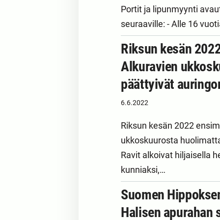
Portit ja lipunmyynti ava
seuraaville: - Alle 16 vuo
Riksun kesän 2022
Alkuravien ukkosku
päättyivät auring
6.6.2022
Riksun kesän 2022 ensimm
ukkoskuurosta huolimatta,
Ravit alkoivat hiljaisell
kunniaksi,…
Suomen Hippoksen 
Halisen apurahan 