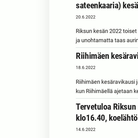
sateenkaaria) kes
20.6.2022
Riksun kesän 2022 toiset 
ja unohtamatta taas auri
Riihimäen kesärav
18.6.2022
Riihimäen kesäravikausi 
kun Riihimäellä ajetaan 
Tervetuloa Riksun 
klo16.40, koeläht
14.6.2022