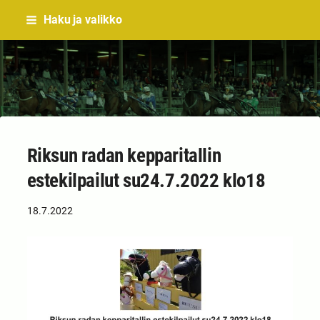
Siirry
Haku ja valikko
sivun
sisältöön
Sivuston etusivulle
Riksun radan kepparitallin
estekilpailut su24.7.2022 klo18
18.7.2022