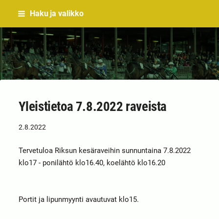
Siirry
Haku ja valikko
sivun
sisältöön
Sivuston etusivulle
Yleistietoa 7.8.2022 raveista
2.8.2022
Tervetuloa Riksun kesäraveihin sunnuntaina 7.8.2022
klo17 - ponilähtö klo16.40, koelähtö klo16.20
Portit ja lipunmyynti avautuvat klo15.