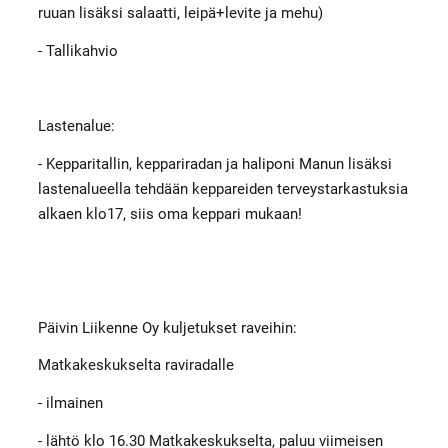
ruuan lisäksi salaatti, leipä+levite ja mehu)
- Tallikahvio
Lastenalue:
- Kepparitallin, keppariradan ja haliponi Manun lisäksi
lastenalueella tehdään keppareiden terveystarkastuksia
alkaen klo17, siis oma keppari mukaan!
Päivin Liikenne Oy kuljetukset raveihin:
Matkakeskukselta raviradalle
- ilmainen
- lähtö klo 16.30 Matkakeskukselta, paluu viimeisen