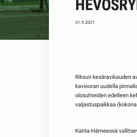
HEVOSRY
31.5.2021
Riksun kesäravikauden av
kaviouran uudella pinnal
olosuhteiden edelleen ke
valjastuspaikkaa (kokona
Kanta-Hämeessä vallitsev