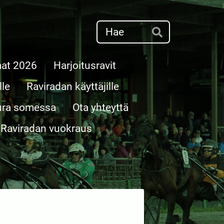
Haku
Hae
at 2026
Harjoitusravit
lle
Raviradan käyttäjille
ura somessa
Ota yhteyttä
Raviradan vuokraus