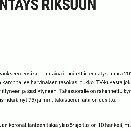
NTÄYS RIKSUUN
aukseen ensi sunnuntaina ilmoitettiin ennätysmäärä 202 
la kamppailee harvinaisen tasokas joukko. TV-kuvasta jok
hittyneen ja siistiytyneen. Takasuoralle on rakennettu 
ismäärä nyt 75) ja mm. takasuoran aita on uusittu.
an koronatilanteen takia yleisörajoitus on 10 henkeä, 