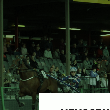
Siirry
sivun
sisältöön
Sivuston etusivulle