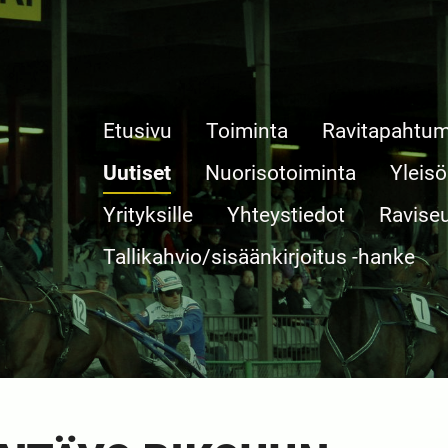
Etusivu
Toiminta
Ravitapahtum
Uutiset
Nuorisotoiminta
Yleisö
Yrityksille
Yhteystiedot
Ravise
Tallikahvio/sisäänkirjoitus -hanke