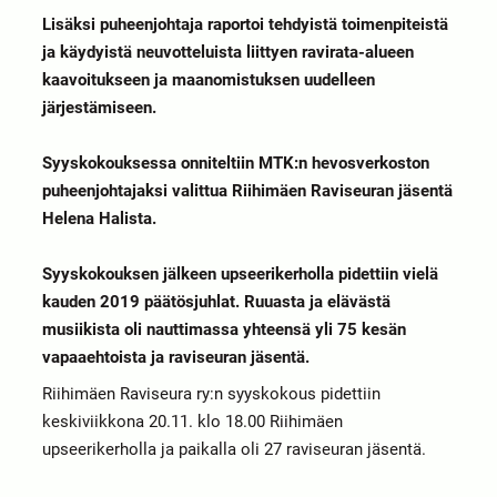
Lisäksi puheenjohtaja raportoi tehdyistä toimenpiteistä
ja käydyistä neuvotteluista liittyen ravirata-alueen
kaavoitukseen ja maanomistuksen uudelleen
järjestämiseen.
Syyskokouksessa onniteltiin MTK:n hevosverkoston
puheenjohtajaksi valittua Riihimäen Raviseuran jäsentä
Helena Halista.
Syyskokouksen jälkeen upseerikerholla pidettiin vielä
kauden 2019 päätösjuhlat. Ruuasta ja elävästä
musiikista oli nauttimassa yhteensä yli 75 kesän
vapaaehtoista ja raviseuran jäsentä.
Riihimäen Raviseura ry:n syyskokous pidettiin
keskiviikkona 20.11. klo 18.00 Riihimäen
upseerikerholla ja paikalla oli 27 raviseuran jäsentä.