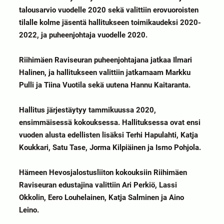
talousarvio vuodelle 2020 sekä valittiin erovuoroisten
tilalle kolme jäsentä hallitukseen toimikaudeksi 2020-
2022, ja puheenjohtaja vuodelle 2020.
Riihimäen Raviseuran puheenjohtajana jatkaa Ilmari
Halinen, ja hallitukseen valittiin jatkamaam Markku
Pulli ja Tiina Vuotila sekä uutena Hannu Kaitaranta.
Hallitus järjestäytyy tammikuussa 2020,
ensimmäisessä kokouksessa. Hallituksessa ovat ensi
vuoden alusta edellisten lisäksi Terhi Hapulahti, Katja
Koukkari, Satu Tase, Jorma Kilpiäinen ja Ismo Pohjola.
Hämeen Hevosjalostusliiton kokouksiin Riihimäen
Raviseuran edustajina valittiin Ari Perkiö, Lassi
Okkolin, Eero Louhelainen, Katja Salminen ja Aino
Leino.