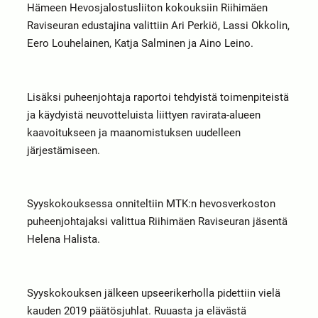
Hämeen Hevosjalostusliiton kokouksiin Riihimäen
Raviseuran edustajina valittiin Ari Perkiö, Lassi Okkolin,
Eero Louhelainen, Katja Salminen ja Aino Leino.
Lisäksi puheenjohtaja raportoi tehdyistä toimenpiteistä
ja käydyistä neuvotteluista liittyen ravirata-alueen
kaavoitukseen ja maanomistuksen uudelleen
järjestämiseen.
Syyskokouksessa onniteltiin MTK:n hevosverkoston
puheenjohtajaksi valittua Riihimäen Raviseuran jäsentä
Helena Halista.
Syyskokouksen jälkeen upseerikerholla pidettiin vielä
kauden 2019 päätösjuhlat. Ruuasta ja elävästä