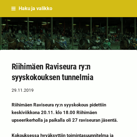
Siirry
Haku ja valikko
sivun
sisältöön
Sivuston etusivulle
Riihimäen Raviseura ry:n
syyskokouksen tunnelmia
29.11.2019
Riihimäen Raviseura ry:n syyskokous pidettiin
keskiviikkona 20.11. klo 18.00 Riihimäen
upseerikerholla ja paikalla oli 27 raviseuran jäsentä.
Kokouksessa hyväksyttiin toimintasuunnitelma ja