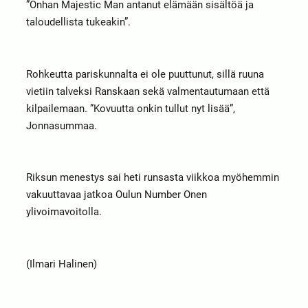
”Onhan Majestic Man antanut elämään sisältöä ja
taloudellista tukeakin”.
Rohkeutta pariskunnalta ei ole puuttunut, sillä ruuna
vietiin talveksi Ranskaan sekä valmentautumaan että
kilpailemaan. ”Kovuutta onkin tullut nyt lisää”,
Jonna
summaa.
Riksun menestys sai heti runsasta viikkoa myöhemmin
vakuuttavaa jatkoa Oulun Number Onen
ylivoimavoitolla.
(Ilmari Halinen)