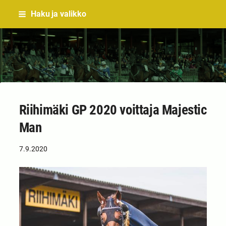
Siirry
Haku ja valikko
sivun
sisältöön
Sivuston etusivulle
Riihimäki GP 2020 voittaja Majestic
Man
7.9.2020