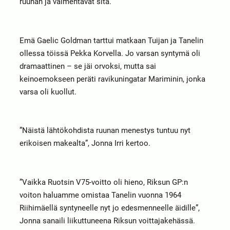
ruunan ja valmentavat sitä.
Emä Gaelic Goldman tarttui matkaan Tuijan ja Tanelin
ollessa töissä Pekka Korvella. Jo varsan syntymä oli
dramaattinen – se jäi orvoksi, mutta sai
keinoemokseen peräti ravikuningatar Mariminin, jonka
varsa oli kuollut.
”Näistä lähtökohdista ruunan menestys tuntuu nyt
erikoisen makealta”, Jonna Irri kertoo.
”Vaikka Ruotsin V75-voitto oli hieno, Riksun GP:n
voiton haluamme omistaa Tanelin vuonna 1964
Riihimäellä syntyneelle nyt jo edesmenneelle äidille”,
Jonna sanaili liikuttuneena Riksun voittajakehässä.