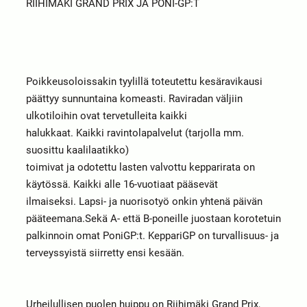
RIIHIMÄKI GRAND PRIX JA PONI-GP:T
Poikkeusoloissakin tyylillä toteutettu kesäravikausi
päättyy sunnuntaina komeasti. Raviradan väljiin
ulkotiloihin ovat tervetulleita kaikki
halukkaat. Kaikki ravintolapalvelut (tarjolla mm.
suosittu kaalilaatikko)
toimivat ja odotettu lasten valvottu kepparirata on
käytössä. Kaikki alle 16-vuotiaat pääsevät
ilmaiseksi. Lapsi- ja nuorisotyö onkin yhtenä päivän
pääteemana.Sekä A- että B-poneille juostaan korotetuin
palkinnoin omat PoniGP:t. KeppariGP on turvallisuus- ja
terveyssyistä siirretty ensi kesään.
Urheilullisen puolen huippu on Riihimäki Grand Prix,