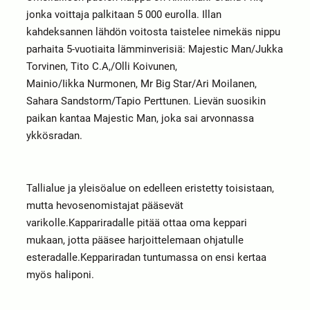
jonka voittaja palkitaan 5 000 eurolla. Illan
kahdeksannen lähdön voitosta taistelee nimekäs nippu
parhaita 5-vuotiaita lämminverisiä: Majestic Man/Jukka
Torvinen, Tito C.A,/Olli Koivunen,
Mainio/Iikka Nurmonen, Mr Big Star/Ari Moilanen,
Sahara Sandstorm/Tapio Perttunen. Lievän suosikin
paikan kantaa Majestic Man, joka sai arvonnassa
ykkösradan.
Tallialue ja yleisöalue on edelleen eristetty toisistaan,
mutta hevosenomistajat pääsevät
varikolle.Kappariradalle pitää ottaa oma keppari
mukaan, jotta pääsee harjoittelemaan ohjatulle
esteradalle.Keppariradan
tuntumassa on ensi kertaa
myös haliponi.