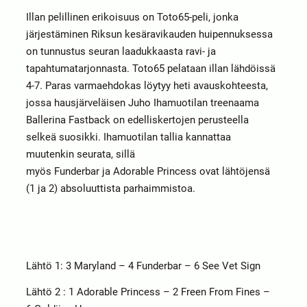
Illan pelillinen erikoisuus on Toto65-peli, jonka
järjestäminen Riksun kesäravikauden huipennuksessa
on tunnustus seuran laadukkaasta ravi- ja
tapahtumatarjonnasta. Toto65 pelataan illan lähdöissä
4-7. Paras varmaehdokas löytyy heti avauskohteesta,
jossa hausjärveläisen Juho Ihamuotilan treenaama
Ballerina Fastback on edelliskertojen perusteella
selkeä suosikki. Ihamuotilan tallia kannattaa
muutenkin seurata, sillä
myös Funderbar ja Adorable Princess ovat lähtöjensä
(1 ja 2) absoluuttista parhaimmistoa.
Lähtö 1​: 3 Maryland – 4 Funderbar – 6 See Vet Sign
Lähtö 2​ : 1 Adorable Princess – 2 Freen From Fines –