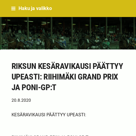
Siirry
Haku ja valikko
sivun
sisältöön
Sivuston etusivulle
RIKSUN KESÄRAVIKAUSI PÄÄTTYY
UPEASTI: RIIHIMÄKI GRAND PRIX
JA PONI-GP:T
20.8.2020
KESÄRAVIKAUSI PÄÄTTYY UPEASTI: