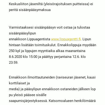
Keskusliiton jäseniltä (yleisörajoituksen puitteissa) ei
peritä sisäänpääsymaksua
Varmistaaksesi sisäänpääsyn voit ostaa ja tulostaa
sisäänpääsylipun
ennakkoon Lippuagentista
www.lippuagentti.fi
. Lipun
hintaan lisätään toimituskulut. Ennakkolippuja myydään
250 kpl ja lippujen myyntiaika alkaa maanantaina
8.6.2020 klo 15:00 ja päättyy perjantaina 12.6. klo
23:59.
Ennakkoon ilmoittautuneiden (raviseuran jäsenet, kausi
korttilaiset ja
media) ja pääsylipun ennakkoon ostaneiden jälkeen lop
pu yleisö pääsee sisälle
saapumisjärjestyksessä. Katsomoalueen henkilömäärä