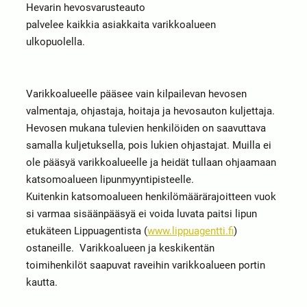
Hevarin hevosvarusteauto
palvelee kaikkia asiakkaita varikkoalueen
ulkopuolella.
Varikkoalueelle pääsee vain kilpailevan hevosen
valmentaja, ohjastaja, hoitaja ja hevosauton kuljettaja.
Hevosen mukana tulevien henkilöiden on saavuttava
samalla kuljetuksella, pois lukien ohjastajat. Muilla ei
ole pääsyä varikkoalueelle ja heidät tullaan ohjaamaan
katsomoalueen lipunmyyntipisteelle.
Kuitenkin katsomoalueen henkilömäärärajoitteen vuok
si varmaa sisäänpääsyä ei voida luvata paitsi lipun
etukäteen Lippuagentista (
www.lippuagentti.fi
)
ostaneille. Varikkoalueen ja keskikentän
toimihenkilöt saapuvat raveihin varikkoalueen portin
kautta.