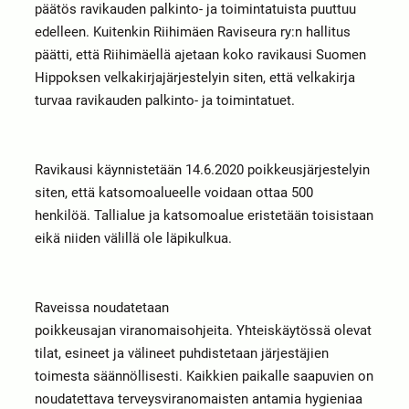
päätös ravikauden palkinto- ja toimintatuista puuttuu
edelleen. Kuitenkin Riihimäen Raviseura ry:n hallitus
päätti, että Riihimäellä ajetaan koko ravikausi Suomen
Hippoksen velkakirjajärjestelyin siten, että velkakirja
turvaa ravikauden palkinto- ja toimintatuet.
Ravikausi käynnistetään 14.6.2020 poikkeusjärjestelyin
siten, että katsomoalueelle voidaan ottaa 500
henkilöä. Tallialue ja katsomoalue eristetään toisistaan
eikä niiden välillä ole läpikulkua.
Raveissa noudatetaan
poikkeusajan viranomaisohjeita. Yhteiskäytössä olevat
tilat, esineet ja välineet puhdistetaan järjestäjien
toimesta säännöllisesti. Kaikkien paikalle saapuvien on
noudatettava terveysviranomaisten antamia hygieniaa