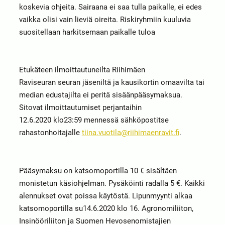
koskevia ohjeita. Sairaana ei saa tulla paikalle, ei edes
vaikka olisi vain lieviä oireita. Riskiryhmiin kuuluvia
suositellaan harkitsemaan paikalle tuloa
Etukäteen ilmoittautuneilta Riihimäen
Raviseuran seuran jäseniltä ja kausikortin omaavilta tai
median edustajilta ei peritä sisäänpääsymaksua.
Sitovat ilmoittautumiset perjantaihin
12.6.2020 klo23:59 mennessä sähköpostitse
rahastonhoitajalle
tiina.vuotila@riihimaenravit.fi
.
Pääsymaksu on katsomoportilla 10 € sisältäen
monistetun käsiohjelman. Pysäköinti radalla 5 €. Kaikki
alennukset ovat poissa käytöstä. Lipunmyynti alkaa
katsomoportilla su14.6.2020 klo 16. Agronomiliiton,
Insinööriliiton ja Suomen Hevosenomistajien