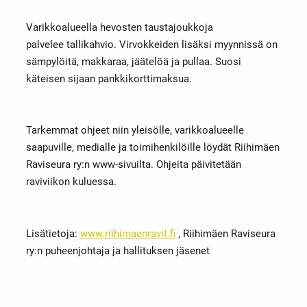
Varikkoalueella hevosten taustajoukkoja
palvelee tallikahvio. Virvokkeiden lisäksi myynnissä on
sämpylöitä, makkaraa, jäätelöä ja pullaa. Suosi
käteisen sijaan pankkikorttimaksua.
Tarkemmat ohjeet niin yleisölle, varikkoalueelle
saapuville, medialle ja toimihenkilöille löydät Riihimäen
Raviseura ry:n www-sivuilta. Ohjeita päivitetään
raviviikon kuluessa.
Lisätietoja:
www.riihimaenravit.fi
, Riihimäen Raviseura
ry:n puheenjohtaja ja hallituksen jäsenet