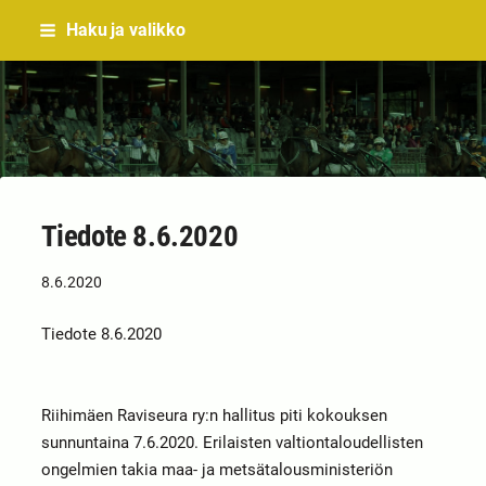
Siirry
Haku ja valikko
sivun
sisältöön
Sivuston etusivulle
Tiedote 8.6.2020
8.6.2020
Tiedote 8.6.2020
Riihimäen Raviseura ry:n hallitus piti kokouksen
sunnuntaina 7.6.2020. Erilaisten valtiontaloudellisten
ongelmien takia maa- ja metsätalousministeriön