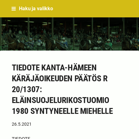
Siirry
Haku ja valikko
sivun
sisältöön
Sivuston etusivulle
TIEDOTE KANTA-HÄMEEN
KÄRÄJÄOIKEUDEN PÄÄTÖS R
20/1307:
ELÄINSUOJELURIKOSTUOMIO
1980 SYNTYNEELLE MIEHELLE
26.5.2021
TIEDOTE