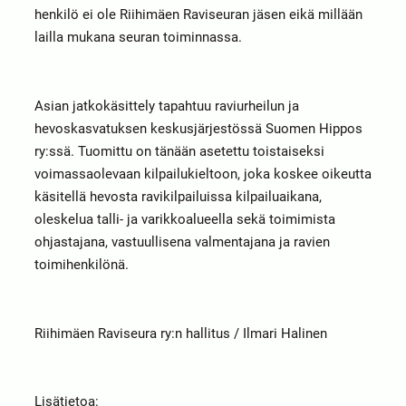
henkilö ei ole Riihimäen Raviseuran jäsen eikä millään
lailla mukana seuran toiminnassa.
Asian jatkokäsittely tapahtuu raviurheilun ja
hevoskasvatuksen keskusjärjestössä Suomen Hippos
ry:ssä. Tuomittu on tänään asetettu toistaiseksi
voimassaolevaan kilpailukieltoon, joka koskee oikeutta
käsitellä hevosta ravikilpailuissa kilpailuaikana,
oleskelua talli- ja varikkoalueella sekä toimimista
ohjastajana, vastuullisena valmentajana ja ravien
toimihenkilönä.
Riihimäen Raviseura ry:n hallitus / Ilmari Halinen
Lisätietoa: