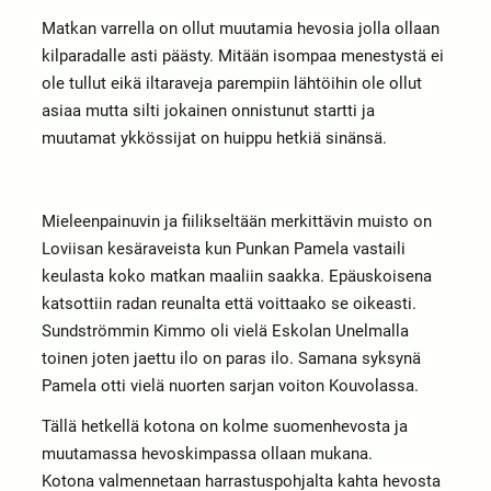
Matkan varrella on ollut muutamia hevosia jolla ollaan
kilparadalle asti päästy. Mitään isompaa menestystä ei
ole tullut eikä iltaraveja parempiin lähtöihin ole ollut
asiaa mutta silti jokainen onnistunut startti ja
muutamat ykkössijat on huippu hetkiä sinänsä.
Mieleenpainuvin ja fiilikseltään merkittävin muisto on
Loviisan kesäraveista kun Punkan Pamela vastaili
keulasta koko matkan maaliin saakka. Epäuskoisena
katsottiin radan reunalta että voittaako se oikeasti.
Sundströmmin Kimmo oli vielä Eskolan Unelmalla
toinen joten jaettu ilo on paras ilo. Samana syksynä
Pamela otti vielä nuorten sarjan voiton Kouvolassa.
Tällä hetkellä kotona on kolme suomenhevosta ja
muutamassa hevoskimpassa ollaan mukana.
Kotona valmennetaan harrastuspohjalta kahta hevosta