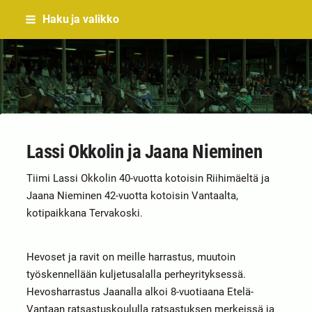
Siirry
Haku ja valikko
sivun
sisältöön
Sivuston etusivulle
Lassi Okkolin ja Jaana Nieminen
Tiimi Lassi Okkolin 40-vuotta kotoisin Riihimäeltä ja
Jaana Nieminen 42-vuotta kotoisin Vantaalta,
kotipaikkana Tervakoski.
Hevoset ja ravit on meille harrastus, muutoin
työskennellään kuljetusalalla perheyrityksessä.
Hevosharrastus Jaanalla alkoi 8-vuotiaana Etelä-
Vantaan ratsastuskoululla ratsastuksen merkeissä ja