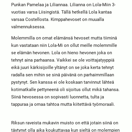
Punkan Pamelaa ja Liliannaa. Lilianna on Lola-Miin 3-
vuotias varsa Liisingistä. Tällä hetkellä Lola kantaa
varsaa Costellosta. Kimppahevoset on muualla
valmennuksessa.
Molemmilla on omat elämänsä hevoset mutta tiiminä
kun vastataan niin Lola-Mi on ollut meille molemmille
se elämän hevonen. Lola on hieno hevonen joka on
tehnyt aina parhaansa. Vaikkei se ole voittajatyyppiä
eikä juuri kärkisijoille yltänyt on se joka kerta tehnyt
radalla sen mihin se sinä päivänä on parhaimmillaan
pystynyt. Sen kanssa ei ole koskaan tarvinnut lähteä
kotimatkalle pettyneenä oli sijoitus ollut mikä tahansa.
Siinä hevosessa on sopivasti luonnetta, tulta ja
tappuraa ja omaa tahtoa mutta kiitettävä työmoraali.
Riksun raveista mukavin muisto on että jotain siinä on
täytynyt olla aika koukuttavaa kun sieltä on molempien