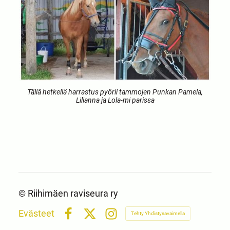
Tällä hetkellä harrastus pyörii tammojen Punkan Pamela,
©
Riihimäen raviseura ry
Evästeet
Tehty Yhdistysavaimella
Facebook
X
Instagram