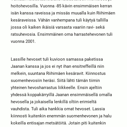
hoitohevosilla. Vuonna -85 kävin ensimmäisen kerran
isän kanssa raveissa ja missäs muualla kuin Riihimäen
kesäraveissa. Vähän vanhempana tuli käytyä tallilla
jossa oli kaiken ikäisiä varsasta vaariin ravi- sekä
ratsuhevosia. Ensimmäinen oma harrastehevonen tuli
vuonna 2001.
Lassille hevoset tuli kuvioon samassa paketissa
Jaanan kanssa ja jos ei nyt ihan ensitreffeillä niin
melkein, suuntana Riihimäen kesäravit. Kiinnostus
suomenhevosiin heräsi. Siitä lähti tämän tiimin
yhteinen hevosharrastus liikkeelle. Ensin ajeltiin
yhdessä koppakärryillä Jaanan ensimmäisellä omalla
hevosella ja jokaisella lenkillä oltiin erimieltä
vauhdista. Tuli aika hankkia omat hevoset. Lassia
kiinnosti kuitenkin enemmän suomenhevonen ja halu
kokeilla entisajan metsätöitä. Jotain piti kuitenkin