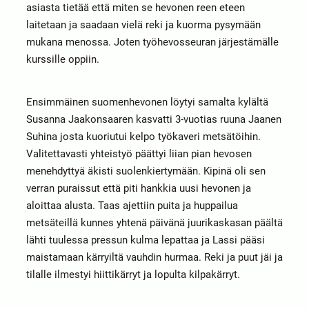
asiasta tietää että miten se hevonen reen eteen
laitetaan ja saadaan vielä reki ja kuorma pysymään
mukana menossa. Joten työhevosseuran järjestämälle
kurssille oppiin.
Ensimmäinen suomenhevonen löytyi samalta kylältä
Susanna Jaakonsaaren kasvatti 3-vuotias ruuna Jaanen
Suhina josta kuoriutui kelpo työkaveri metsätöihin.
Valitettavasti yhteistyö päättyi liian pian hevosen
menehdyttyä äkisti suolenkiertymään. Kipinä oli sen
verran puraissut että piti hankkia uusi hevonen ja
aloittaa alusta. Taas ajettiin puita ja huppailua
metsäteillä kunnes yhtenä päivänä juurikaskasan päältä
lähti tuulessa pressun kulma lepattaa ja Lassi pääsi
maistamaan kärryiltä vauhdin hurmaa. Reki ja puut jäi ja
tilalle ilmestyi hiittikärryt ja lopulta kilpakärryt.