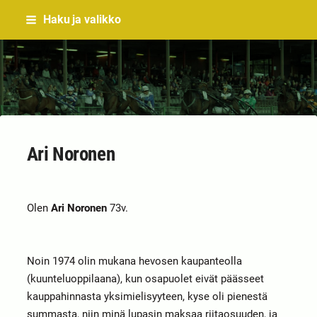
Siirry
Haku ja valikko
sivun
sisältöön
Sivuston etusivulle
Ari Noronen
Olen
Ari Noronen
73v.
Noin 1974 olin mukana hevosen kaupanteolla
(kuunteluoppilaana), kun osapuolet eivät päässeet
kauppahinnasta yksimielisyyteen, kyse oli pienestä
summasta, niin minä lupasin maksaa riitaosuuden, ja