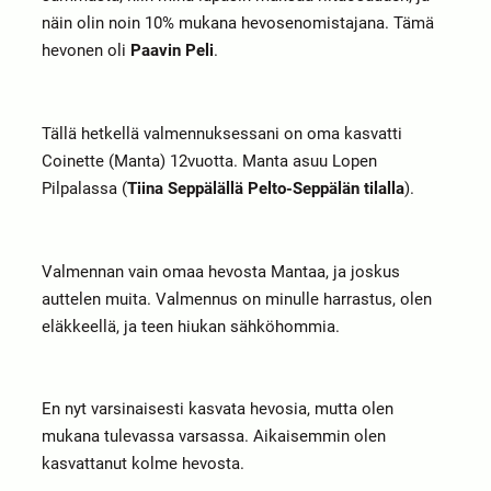
näin olin noin 10% mukana hevosenomistajana. Tämä
hevonen oli
Paavin Peli
.
Tällä hetkellä valmennuksessani on oma kasvatti
Coinette (Manta) 12vuotta. Manta asuu Lopen
Pilpalassa (
Tiina Seppälällä Pelto-Seppälän tilalla
).
Valmennan vain omaa hevosta Mantaa, ja joskus
auttelen muita. Valmennus on minulle harrastus, olen
eläkkeellä, ja teen hiukan sähköhommia.
En nyt varsinaisesti kasvata hevosia, mutta olen
mukana tulevassa varsassa. Aikaisemmin olen
kasvattanut kolme hevosta.