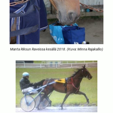
Manta Riksun Raveissa kesällä 2018. (Kuva: Minna Rajakallio)